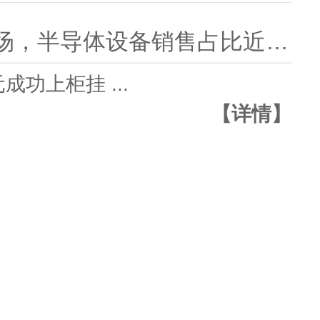
明远精密锁定先进制程市场，半导体设备销售占比近五成，明年营运 ...
功上柜挂 ...
【详情】