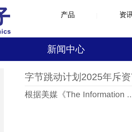
产品
资
新闻中心
根据美媒《The Information ..