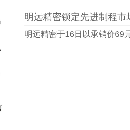
明远精密于16日以承销价69元成