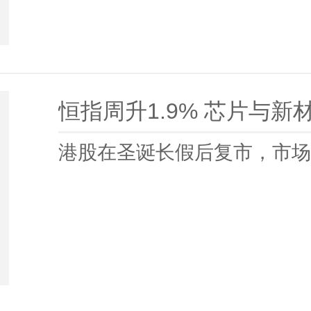
港股在圣诞长假后复市，市场表