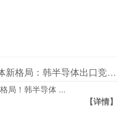
中美科技战引发全球半导体新格局：韩半导体出口竞争加剧，台陆星 ...
局！韩半导体 ...
【详情】