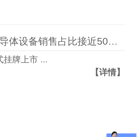
明远精密聚焦先进制程 半导体设备销售占比接近50% 明年营运 ...
挂牌上市 ...
【详情】