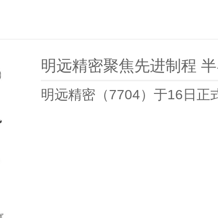
明远精密（7704）于16日正式