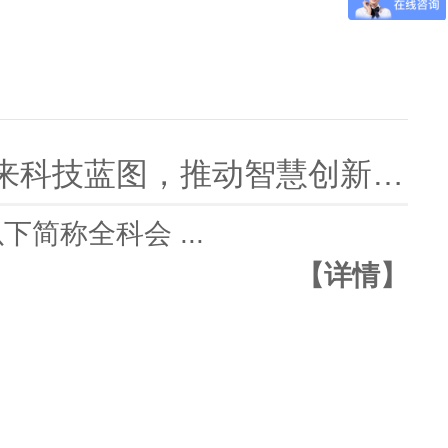
全科会登场，擘画台湾未来科技蓝图，推动智慧创新与产业升级
简称全科会 ...
【详情】