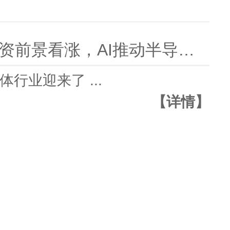
迎黄金十年 半导体基金投资前景看涨，AI推动半导体产业爆发
行业迎来了 ...
【详情】