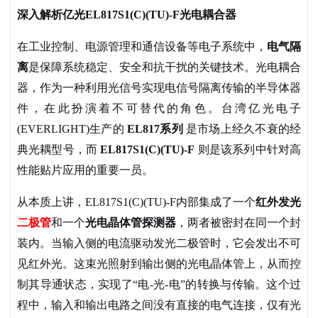
深入解析亿光
EL817S1(C)(TU)-F光电耦合器
在工业控制、电源管理和通信设备等电子系统中，
电气隔
离
是保障系统稳定、安全和抗干扰的关键技术。光电耦合
器，作为一种利用光信号实现电信号隔离传输的半导体器
件，在此扮演着不可替代的角色。台湾亿光电子
(EVERLIGHT)生产的
EL817系列
是市场上经久不衰的经
典光耦型号，而
EL817S1(C)(TU)-F
则是该系列中针对高
性能贴片应用的重要一员。
从本质上讲，
EL817S1(C)(TU)-F内部集成了一个
红外发光
二极管
和一个
光电晶体管探测器
，两者被密封在同一个封
装内。当输入侧的电流驱动发光二极管时，它会发出不可
见红外光。这束光照射到输出侧的光电晶体管上，从而控
制其导通状态，实现了
“电-光-电”的转换与传输。这个过
程中，输入和输出电路之间没有直接的电气连接，仅有光