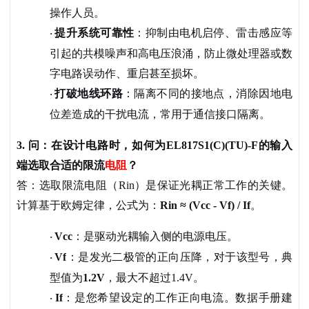
操作人员。
提升系统可靠性
：抑制由电机启停、雷击感应等
·
引起的共模噪声和高电压浪涌，防止微处理器或数
字电路误动作、重启甚至损坏。
打破地线环路
：隔离不同的接地点，消除因地电
·
位差造成的干扰电流，常用于通信接口隔离。
3. 问：在设计电路时，如何为EL817S1(C)(TU)-F的输入
端选取合适的限流
电阻
？
答：选取限流电阻（
Rin）是保证光耦正常工作的关键。
计算基于欧姆定律，公式为：
Rin ≈ (Vcc - Vf) / If
。
Vcc
：是驱动光耦输入侧的电源电压。
·
Vf
：是发光二极管的正向压降，对于该型号，典
·
型值为
1.2V
，最大不超过
1.4V。
If
：是您希望设定的工作正向电流。数据手册建
·