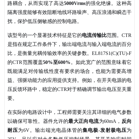
路耦合，从而实现了高达
5000Vrms
的强化绝缘。这种高
隔离强度能够有效阻断地线环路噪声、高压浪涌和瞬态干
扰，保护低压侧敏感的控制电路。
该型号的一个显著技术特征是它的
电流传输比
范围。
CTR
是指在规定工作条件下，输出端电流与输入端电流的百分
比，是衡量光耦传输效率的关键参数。EL817S1(C)(TU)-F
的CTR范围覆盖
50%至600%
。如此宽广的范围意味着它
既能满足对传输线性度有要求的场合，也能为需要高增
益、强驱动能力的应用提供支持。例如，在开关电源的电
压反馈环路中，稳定的
CTR对于精确调节输出电压至关重
要。
在实际的电路设计中，工程师需要关注其详细的电气参数
以确保可靠性。器件允许的
最大正向电流
为
60mA，
反向
耐压
为
6V。输出端光电晶体管的
集电极
-发射极电压
为