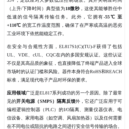
35V，足以应对大多数低压控制场景。其开关响应时间
（上升/下降时间）典型值为
18微秒
，这使其能够胜任中
低速的信号隔离传输任务。此外，它拥有
-55℃ 至
+110℃
的宽工作温度范围，确保了在严寒或高温的恶劣
工业环境下依然能稳定工作。
在安全与合规性方面，
EL817S1(C)(TU)-F获得了包括
UL、VDE、cUL、CQC在内的多国安规认证。这些认证
不仅是其高品质的象征，也直接降低了终端产品进入全球
市场时的认证门槛和风险。器件本身符合RoHS和REACH
标准，满足现代电子产品对环保的要求。
应用领域
广泛是
EL817系列成功的另一个原因。除了最常
见的
开关电源（
SMPS）隔离反馈
外，它还广泛应用于可
编程逻辑控制器（
PLC）的I/O隔离、测量仪器仪表、电
信设备、家用电器（如空调、风扇加热器）以及任何需要
在不同电位或阻抗的电路之间进行安全信号传输的场合。