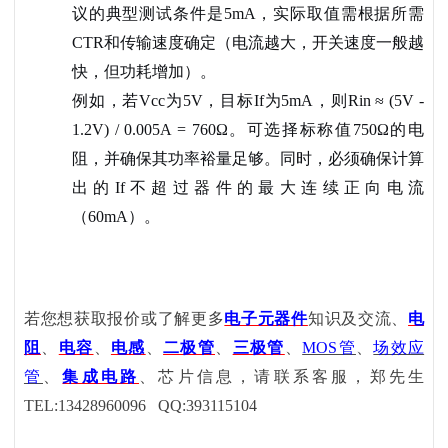
议的典型测试条件是
5mA，实际取值需根据所需
CTR和传输速度确定（电流越大，开关速度一般越
快，但功耗增加）。
例如，若
Vcc为5V，目标If为5mA，则Rin ≈ (5V -
1.2V) / 0.005A = 760Ω。可选择标称值750Ω的电
阻，并确保其功率裕量足够。同时，必须确保计算
出的If不超过器件的最大连续正向电流
（60mA）。
若您想获取报价或了解更多
电子元器件
知识及交流、
电
阻
、
电容
、
电感
、
二极管
、
三极管
、
MOS管
、
场效应
管
、
集成电路
、芯片信息，请联系客服，郑先生
TEL:13428960096 QQ:393115104