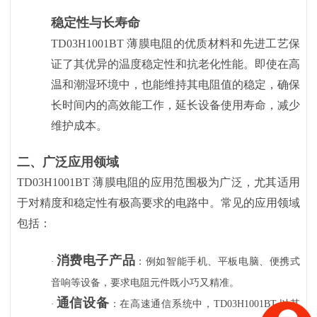
稳定性与长寿命
TD03H1001BT 薄膜电阻的优质材料和先进工艺保
证了其优异的温度稳定性和抗老化性能。即使在高
温和潮湿环境中，也能维持其电阻值的稳定，确保
长时间内的高效能工作，延长设备使用寿命，减少
维护成本。
二、广泛应用领域
TD03H1001BT 薄膜电阻的应用范围极为广泛，尤其适用
于对精度和稳定性有极高要求的电路中。常见的应用领域
包括：
消费电子产品
·
：例如智能手机、平板电脑、便携式
音响等设备，要求电阻元件既小巧又精准。
通信设备
·
：在高速通信系统中，
TD03H1001BT 以其