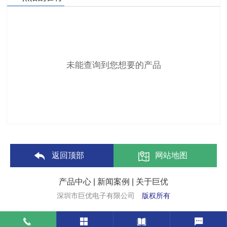
未能查询到您想要的产品
返回顶部
网站地图
产品中心
|
新闻案例
|
关于巨优
深圳市巨优电子有限公司
版权所有