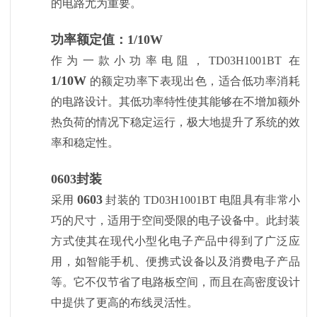
的电路尤为重要。
功率额定值：
1/10W
作为一款小功率电阻，
TD03H1001BT 在
1/10W
的额定功率下表现出色，适合低功率消耗
的电路设计。其低功率特性使其能够在不增加额外
热负荷的情况下稳定运行，极大地提升了系统的效
率和稳定性。
0603封装
0603
采用
封装的
TD03H1001BT 电阻具有非常小
巧的尺寸，适用于空间受限的电子设备中。此封装
方式使其在现代小型化电子产品中得到了广泛应
用，如智能手机、便携式设备以及消费电子产品
等。它不仅节省了电路板空间，而且在高密度设计
中提供了更高的布线灵活性。