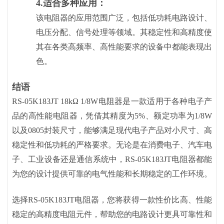
4.
适合多种应用：
该电阻器的应用范围广泛，包括低功耗电路设计、
电压分配、信号处理等领域。其稳定性和高精度使
其在各类高频率、高性能要求的设备中都能表现出
色。
结语
RS-05K183JT 18kΩ 1/8W电阻器是一款适用于各种电子产
品的高性能电阻器，凭借其精度为5%、额定功率为1/8W
以及0805封装尺寸，能够满足现代电子产品对小尺寸、高
稳定性和低功耗的严格要求。无论是在消费电子、汽车电
子、工业设备还是通信系统中，RS-05K183JT电阻器都能
为您的设计提供可靠的电气性能和长期稳定的工作环境。
选择
RS-05K183JT电阻器，您将获得一款性价比高、性能
稳定的高精度电阻元件，帮助您的电路设计更具可靠性和