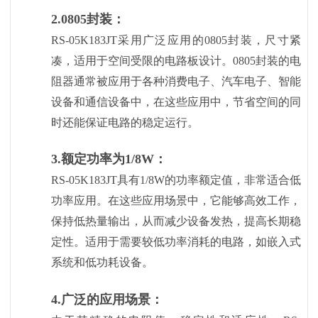
2.
0805封装：
RS-05K183JT采用广泛应用的0805封装，尺寸紧
凑，适用于空间受限的电路板设计。0805封装的电
阻器通常被应用于各种消费电子、汽车电子、智能
设备和通信设备中，在这些应用中，节省空间的同
时还能保证电路的稳定运行。
3.
额定功率为
1/8W：
RS-05K183JT具有1/8W的功率额定值，非常适合低
功率应用。在这些应用场景中，它能够高效工作，
保持低热量输出，从而减少设备发热，提高长期稳
定性。适用于需要较低功率消耗的电路，如嵌入式
系统和低功耗设备。
4.
广泛的应用场景：