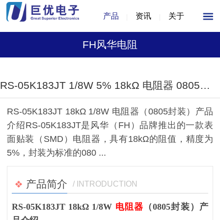
产品
资讯
关于
FH风华电阻
1
/
1
RS-05K183JT 1/8W 5% 18kΩ 电阻器 0805封装
RS-05K183JT 18kΩ 1/8W 电阻器（0805封装）产品
介绍RS-05K183JT是风华（FH）品牌推出的一款表
面贴装（SMD）电阻器，具有18kΩ的阻值，精度为
5%，封装为标准的080 ...
产品简介
/ INTRODUCTION
RS-05K183JT 18kΩ 1/8W
电阻器
（0805封装）产