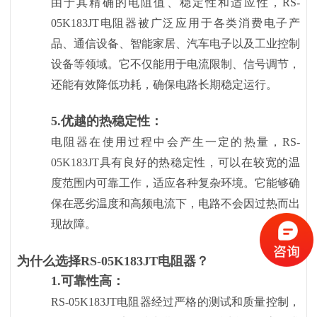
由于其精确的电阻值、稳定性和适应性，
RS-
05K183JT电阻器被广泛应用于各类消费电子产
品、通信设备、智能家居、汽车电子以及工业控制
设备等领域。它不仅能用于电流限制、信号调节，
还能有效降低功耗，确保电路长期稳定运行。
5.
优越的热稳定性：
电阻器在使用过程中会产生一定的热量，
RS-
05K183JT具有良好的热稳定性，可以在较宽的温
度范围内可靠工作，适应各种复杂环境。它能够确
保在恶劣温度和高频电流下，电路不会因过热而出
现故障。
为什么选择
RS-05K183JT电阻器？
1.
可靠性高：
RS-05K183JT电阻器经过严格的测试和质量控制，