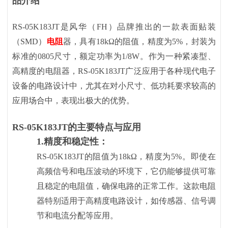
品介绍
RS-05K183JT是风华（FH）品牌推出的一款表面贴装
（SMD）
电阻
器，具有18kΩ的阻值，精度为5%，封装为
标准的0805尺寸，额定功率为1/8W。作为一种紧凑型、
高精度的电阻器，RS-05K183JT广泛应用于各种现代电子
设备的电路设计中，尤其在对小尺寸、低功耗要求较高的
应用场合中，表现出极大的优势。
RS-05K183JT的主要特点与应用
1.
精度和稳定性：
RS-05K183JT的阻值为18kΩ，精度为5%。即使在
高频信号和电压波动的环境下，它仍能够提供可靠
且稳定的电阻值，确保电路的正常工作。这款电阻
器特别适用于高精度电路设计，如传感器、信号调
节和电流分配等应用。