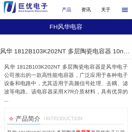
产品
资讯
关于
FH风华电容
1
/
1
风华 1812B103K202NT 多层陶瓷电容器 10nF 50V X7R 1812封装
风华 1812B103K202NT 多层陶瓷电容器是风华电子
公司推出的一款高性能电容器，广泛应用于各种电子
设备和电路中，尤其适用于高频信号处理、去耦、滤
波等电路。该电容器采用X7R介质材料，具有优异的
...
产品简介
/ INTRODUCTION